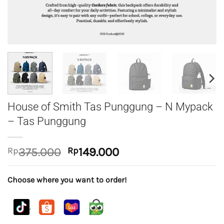
House of Smith Tas Punggung – N Mypack
– Tas Punggung
Original
Current
Rp
375.000
Rp
149.000
price
price
was:
is:
Choose where you want to order!
Rp375.000.
Rp149.000.
.