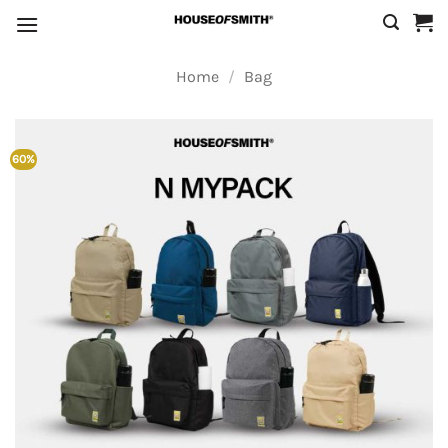
Skip
to
content
Home
/
Bag
60%