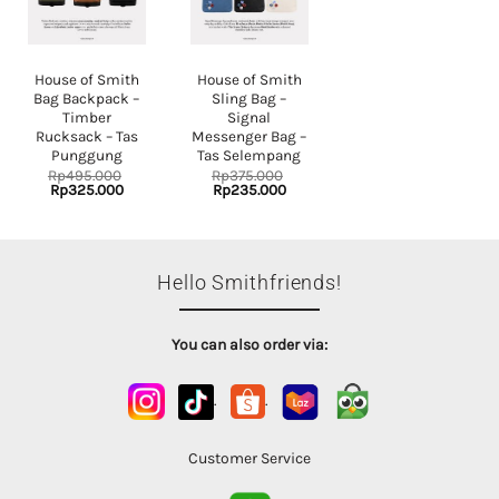
House of Smith
House of Smith
Bag Backpack –
Sling Bag –
Timber
Signal
Rucksack – Tas
Messenger Bag –
Punggung
Tas Selempang
Rp
495.000
Rp
375.000
Original
Current
Original
Current
Rp
325.000
Rp
235.000
price
price
price
price
was:
is:
was:
is:
Rp495.000.
Rp325.000.
Rp375.000.
Rp235.000.
Hello Smithfriends!
You can also order via:
.
.
Customer Service