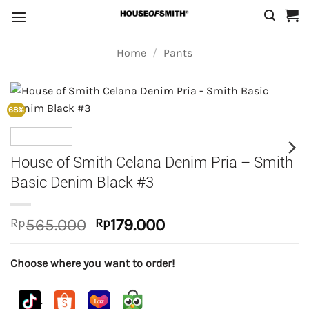
Skip
to
content
Home
/
Pants
68%
House of Smith Celana Denim Pria – Smith
Basic Denim Black #3
Original
Current
Rp
565.000
Rp
179.000
price
price
was:
is:
Choose where you want to order!
Rp565.000.
Rp179.000.
.