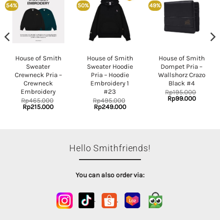
54%
50%
49%
House of Smith
House of Smith
House of Smith
Sweater
Sweater Hoodie
Dompet Pria –
Crewneck Pria –
Pria – Hoodie
Wallshorz Crazo
Crewneck
Embroidery 1
Black #4
Embroidery
#23
Rp
195.000
Original
Current
Rp
99.000
Rp
465.000
Rp
495.000
price
price
nt
Original
Current
Original
Current
Rp
215.000
Rp
249.000
was:
is:
price
price
price
price
Rp195.000.
Rp99.00
was:
is:
was:
is:
.000.
Rp465.000.
Rp215.000.
Rp495.000.
Rp249.000.
Hello Smithfriends!
You can also order via:
.
.