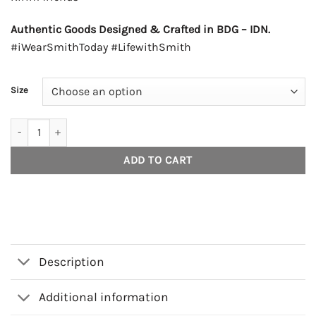
Authentic Goods Designed & Crafted in BDG – IDN.
#iWearSmithToday #LifewithSmith
Size
House of Smith Dompet Pria - Wallford Grain Black #4 - Wallet quan
ADD TO CART
Description
Additional information