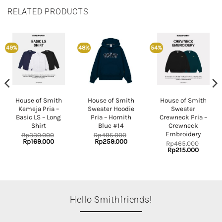
RELATED PRODUCTS
49%
48%
54%
House of Smith
House of Smith
House of Smith
Kemeja Pria –
Sweater Hoodie
Sweater
Basic LS – Long
Pria – Homith
Crewneck Pria –
Shirt
Blue #14
Crewneck
Embroidery
Rp
330.000
Rp
495.000
t
Original
Current
Original
Current
Rp
169.000
Rp
259.000
Rp
465.000
price
price
price
price
Original
Current
Rp
215.000
was:
is:
was:
is:
price
price
00.
Rp330.000.
Rp169.000.
Rp495.000.
Rp259.000.
was:
is:
Rp465.000.
Rp215.0
Hello Smithfriends!