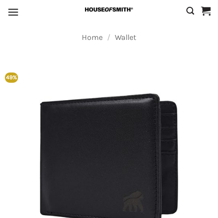
Skip
to
content
Home
/
Wallet
49%