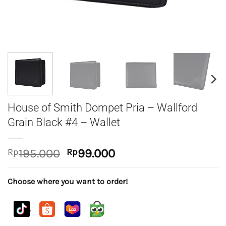
House of Smith Dompet Pria – Wallford
Grain Black #4 – Wallet
Original
Current
Rp
195.000
Rp
99.000
price
price
was:
is:
Choose where you want to order!
Rp195.000.
Rp99.000.
.