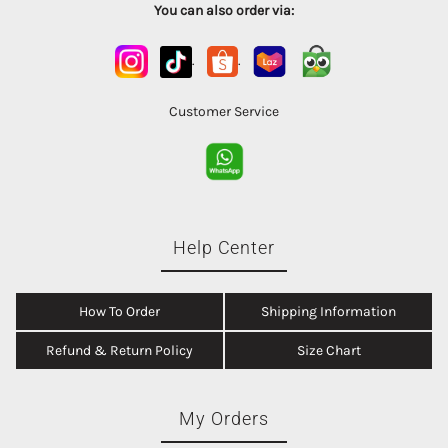
You can also order via:
.
.
Customer Service
Help Center
How To Order
Shipping Information
Refund & Return Policy
Size Chart
My Orders