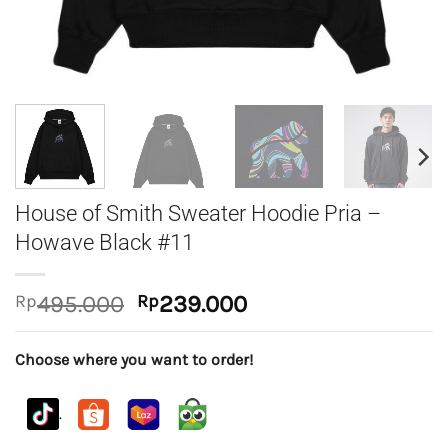
House of Smith Sweater Hoodie Pria –
Howave Black #11
Original
Current
Rp
495.000
Rp
239.000
price
price
was:
is:
Choose where you want to order!
Rp495.000.
Rp239.000.
.