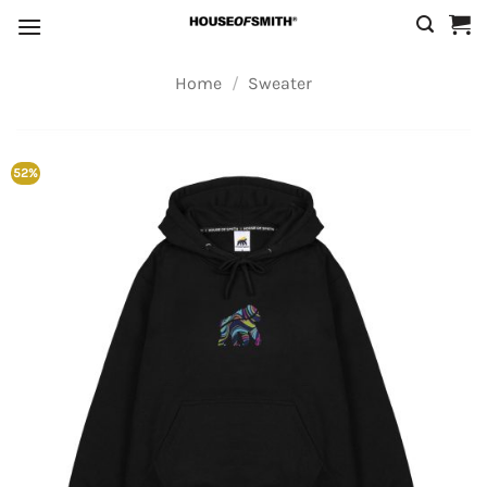
Skip
to
content
Home
/
Sweater
52%