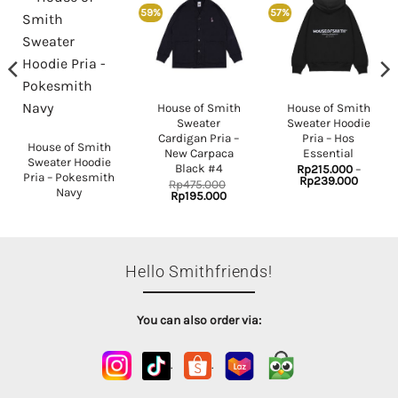
59%
57%
House of Smith
House of Smith
Sweater
Sweater Hoodie
Cardigan Pria –
Pria – Hos
House of Smith
New Carpaca
Essential
Sweater Hoodie
nt
Black #4
Rp
215.000
–
Pria – Pokesmith
Price
Rp
239.000
Rp
475.000
range:
Navy
Original
Current
Rp
195.000
.000.
Rp215.
price
price
throug
was:
is:
Rp239.
Rp475.000.
Rp195.000.
Hello Smithfriends!
You can also order via:
.
.