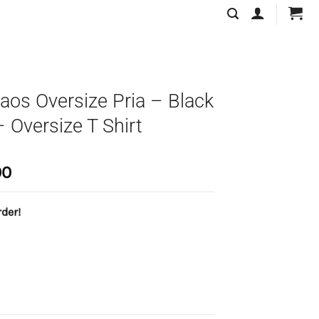
aos Oversize Pria – Black
– Oversize T Shirt
Price
00
range:
Rp115.000
der!
through
Rp125.000