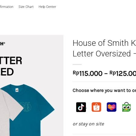
irmation
Size Chart
Help Center
House of Smith K
Letter Oversized 
Rp
115.000
–
Rp
125.0
Choose where you want to or
.
or stay on site