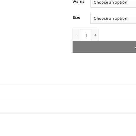
Warna
Size
House of Smith Kaos Oversize Pria