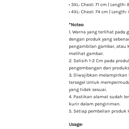
• 3XL: Chest: 71 cm | Length:
• 4XL: Chest: 74 cm | Length:
*Notes:
1. Warna yang terlihat pad
dengan produk yang sebenar
pengambilan gambar, atau 
melihat gambar.
2. Selisih 1-2 Cm pada prod
pengembangan dan produks
3. Diwajibkan melampirkan 
tersegel Untuk mempermuda
yang tidak sesuai.
4. Pastikan alamat sudah 
kurir dalam pengiriman.
5. Setiap pembelian produk 
Usage: