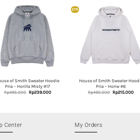
57%
ouse of Smith Sweater Hoodie
House of Smith Sweater Hood
Pria – Horilla Misty #17
Pria – Horiw #6
Original
Current
Original
Cur
Rp
495.000
Rp
239.000
Rp
495.000
Rp
215.000
price
price
price
pri
was:
is:
was:
is:
Rp495.000.
Rp239.000.
Rp495.000.
Rp
p Center
My Orders