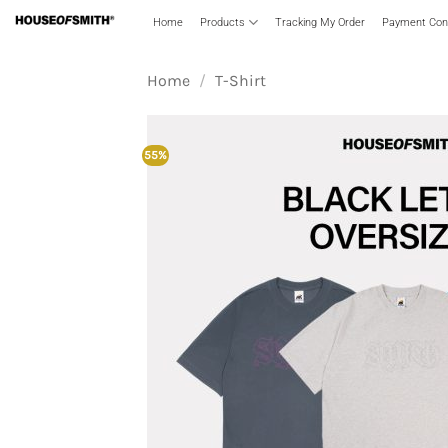
Skip
Home
Products
Tracking My Order
Payment Conf
to
content
Home
/
T-Shirt
55%