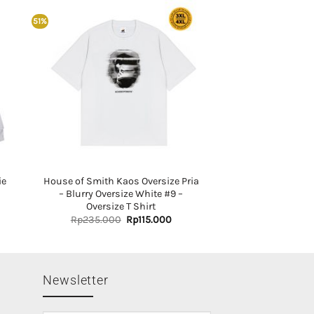
51%
ie
House of Smith Kaos Oversize Pria
– Blurry Oversize White #9 –
Oversize T Shirt
rent
ce
Original
Current
Rp
235.000
Rp
115.000
price
price
215.000.
was:
is:
Rp235.000.
Rp115.000.
Newsletter