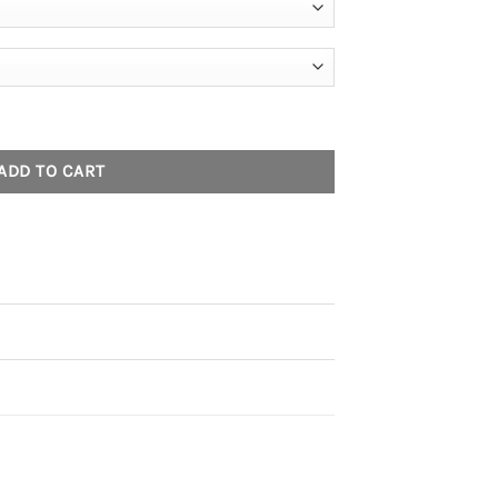
 - Black Letter Oversized - Oversize T Shirt quantity
ADD TO CART