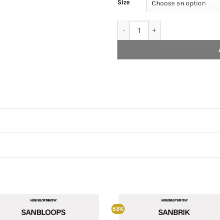
Size
House of Smith Sendal Slide Pria
53%