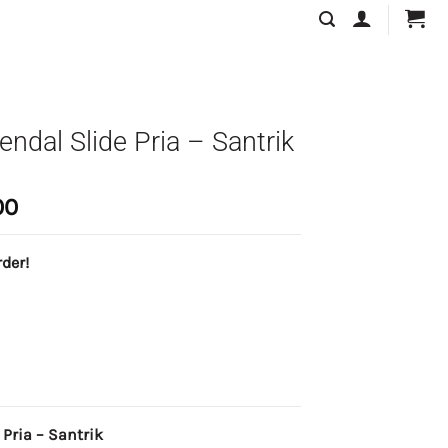
ndal Slide Pria – Santrik
Current
00
price
is:
der!
00.
Rp139.000.
Pria – Santrik