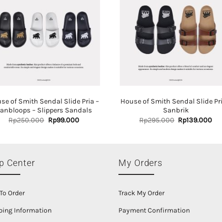
se of Smith Sendal Slide Pria –
House of Smith Sendal Slide Pri
anbloops – Slippers Sandals
Sanbrik
Original
Current
Original
Cu
Rp
250.000
Rp
99.000
Rp
295.000
Rp
139.000
price
price
price
pri
was:
is:
was:
is:
Rp250.000.
Rp99.000.
Rp295.000.
Rp
p Center
My Orders
To Order
Track My Order
ping Information
Payment Confirmation