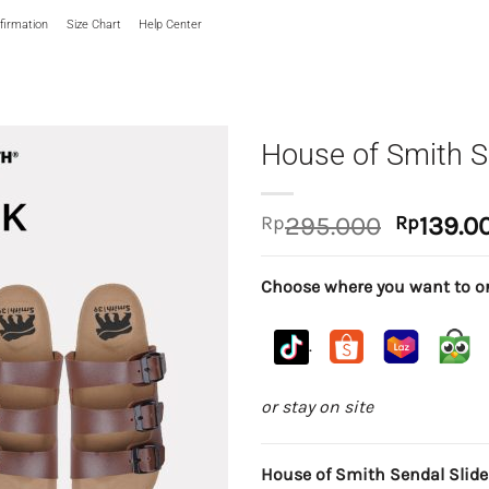
irmation
Size Chart
Help Center
House of Smith Se
Original
Rp
295.000
Rp
139.0
price
was:
Choose where you want to or
Rp295.0
.
or stay on site
House of Smith Sendal Slide 