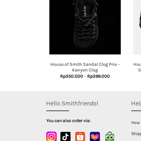
endal Slide Pria –
House of Smith Sandal Clog Pria –
Hou
ippers Sandals
Kanyon Clog
S
Original
Current
Price
0
Rp
99.000
Rp
350.000
–
Rp
399.000
price
price
range:
was:
is:
Rp350.000
Rp250.000.
Rp99.000.
through
Rp399.000
Hello Smithfriends!
Hel
You can also order via:
How 
Ship
.
.