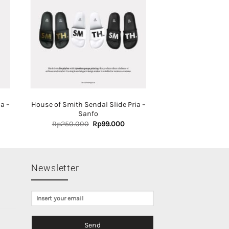
a –
House of Smith Sendal Slide Pria –
Sanfo
rrent
Original
Current
Rp
250.000
Rp
99.000
ce
price
price
was:
is:
139.000.
Rp250.000.
Rp99.000.
Newsletter