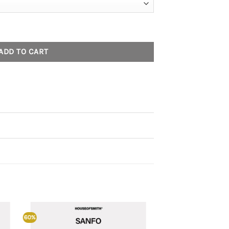
 - Santrik quantity
ADD TO CART
60%