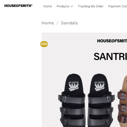
Skip
Home
Products
Tracking My Order
Payment Conf
to
content
Home
/
Sandals
53%