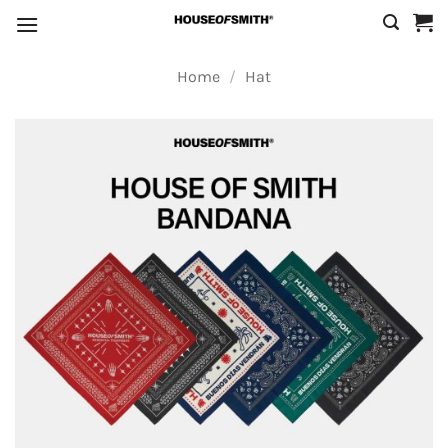
Skip
to
content
Home
/
Hat