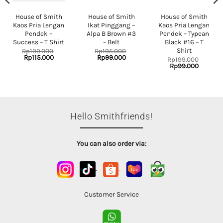
House of Smith
House of Smith
House of Smith
Kaos Pria Lengan
Ikat Pinggang –
Kaos Pria Lengan
Pendek –
Alpa B Brown #3
Pendek – Typean
Success – T Shirt
– Belt
Black #16 – T
Shirt
Rp
199.000
Rp
195.000
Original
Current
Original
Current
Rp
115.000
Rp
99.000
Rp
199.000
price
price
price
price
Original
Current
Rp
99.000
was:
is:
was:
is:
price
price
nt
Rp199.000.
Rp115.000.
Rp195.000.
Rp99.000.
was:
is:
Rp199.000.
Rp99.00
000.
Hello Smithfriends!
You can also order via:
.
.
Customer Service