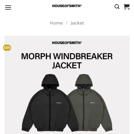
Skip
to
content
Home
/
Jacket
53%