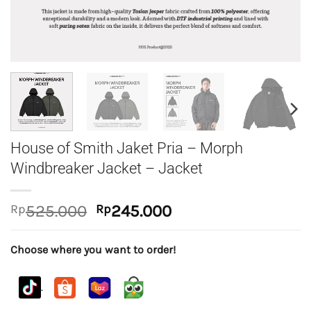
House of Smith Jaket Pria – Morph
Windbreaker Jacket – Jacket
Original
Current
Rp
525.000
Rp
245.000
price
price
was:
is:
Choose where you want to order!
Rp525.000.
Rp245.000.
.