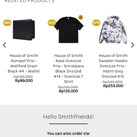
RELATED PRODUCTS
49%
43%
57%
House of Smith
House of Smith
House of Smith
Dompet Pria –
Kaos Oversize
Sweater Hoodie
Wallford Grain
Pria – Smialpaca
Oversize Pria –
Black #4 – Wallet
Black Ovsized
Hotrit Grey
#14 – Oversize T
Ovsized #15
Rp
195.000
nt
Original
Current
Rp
99.000
Shirt
Rp
595.000
price
price
Original
Current
Rp
255.000
Rp
235.000
was:
is:
price
price
Original
Current
Rp
135.000
000.
Rp195.000.
Rp99.000.
was:
is:
price
price
Rp595.000.
Rp255.
was:
is:
Rp235.000.
Rp135.000.
Hello Smithfriends!
You can also order via: