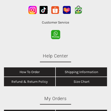
.
.
Customer Service
Help Center
How To Order
Shipping Information
Refund & Return Policy
Size Chart
My Orders