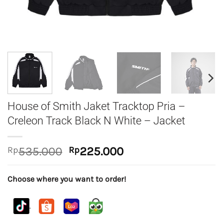
House of Smith Jaket Tracktop Pria –
Creleon Track Black N White – Jacket
Original
Current
Rp
535.000
Rp
225.000
price
price
was:
is:
Choose where you want to order!
Rp535.000.
Rp225.000.
.