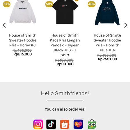
57%
50%
48%
House of Smith
House of Smith
House of Smith
Sweater Hoodie
Kaos Pria Lengan
Sweater Hoodie
Pria – Horiw #6
Pendek – Typean
Pria – Homith
Black #16 – T
Blue #14
Rp
495.000
Original
Current
Rp
215.000
Shirt
Rp
495.000
price
price
Original
Current
Rp
259.000
Rp
199.000
was:
is:
price
price
nt
Original
Current
Rp
99.000
Rp495.000.
Rp215.000.
was:
is:
price
price
Rp495.000.
Rp259.
was:
is:
.000.
Rp199.000.
Rp99.000.
Hello Smithfriends!
You can also order via:
.
.