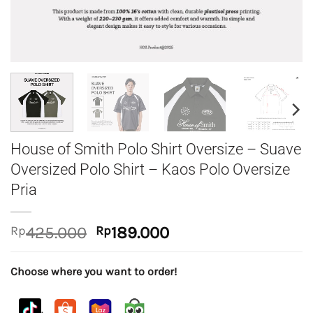
House of Smith Polo Shirt Oversize – Suave
Oversized Polo Shirt – Kaos Polo Oversize
Pria
Original
Current
Rp
425.000
Rp
189.000
price
price
was:
is:
Choose where you want to order!
Rp425.000.
Rp189.000.
.