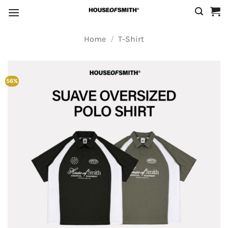
Skip
to
content
Home
/
T-Shirt
56%