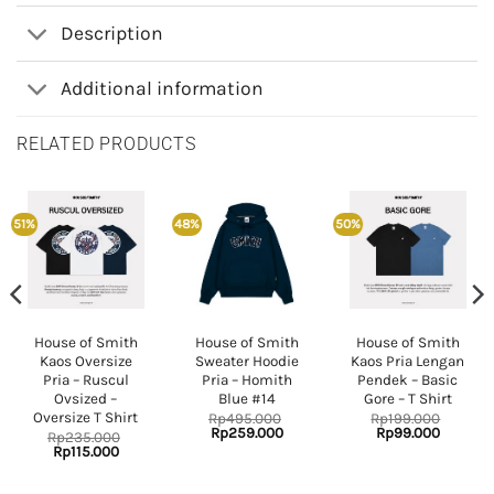
Description
Additional information
RELATED PRODUCTS
51%
48%
50%
House of Smith
House of Smith
House of Smith
Kaos Oversize
Sweater Hoodie
Kaos Pria Lengan
Pria – Ruscul
Pria – Homith
Pendek – Basic
Ovsized –
Blue #14
Gore – T Shirt
Oversize T Shirt
Rp
495.000
Rp
199.000
nt
Original
Current
Original
Current
Rp
259.000
Rp
99.000
Rp
235.000
price
price
price
price
Original
Current
Rp
115.000
was:
is:
was:
is:
price
price
000.
Rp495.000.
Rp259.000.
Rp199.000.
Rp99.00
was:
is:
Rp235.000.
Rp115.000.