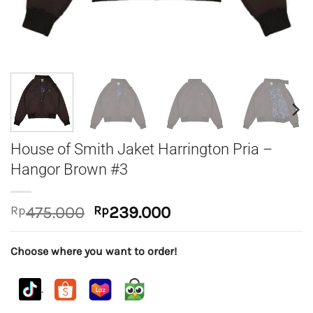
House of Smith Jaket Harrington Pria –
Hangor Brown #3
Original
Current
Rp
475.000
Rp
239.000
price
price
was:
is:
Choose where you want to order!
Rp475.000.
Rp239.000.
.