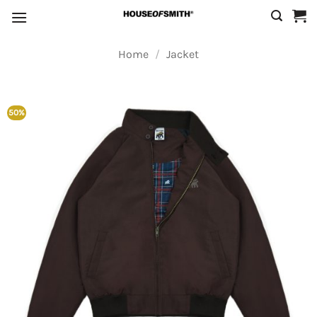
Skip
to
content
Home
/
Jacket
50%