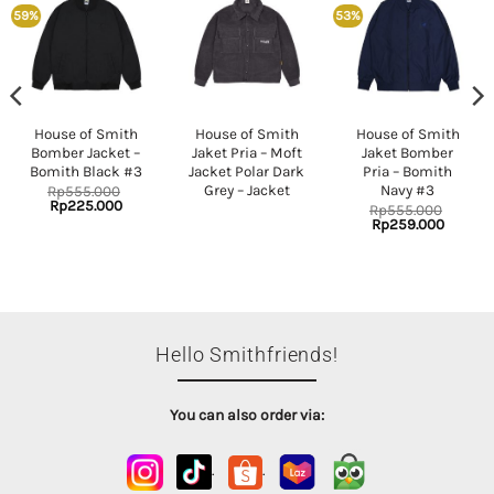
59%
53%
House of Smith
House of Smith
House of Smith
Bomber Jacket –
Jaket Pria – Moft
Jaket Bomber
Bomith Black #3
Jacket Polar Dark
Pria – Bomith
Grey – Jacket
Navy #3
Rp
555.000
Original
Current
Rp
225.000
Rp
555.000
price
price
Original
Current
Rp
259.000
was:
is:
price
price
nt
Rp555.000.
Rp225.000.
was:
is:
Rp555.000.
Rp259.
.000.
Hello Smithfriends!
You can also order via:
.
.