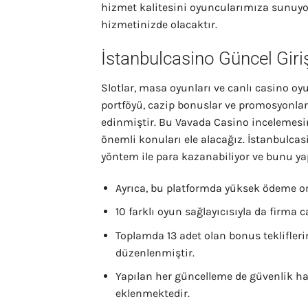
hizmet kalitesini oyuncularımıza sunuyoru
hizmetinizde olacaktır.
İstanbulcasino Güncel Giri
Slotlar, masa oyunları ve canlı casino oy
portföyü, cazip bonuslar ve promosyonla
edinmiştir. Bu Vavada Casino incelemesin
önemli konuları ele alacağız. İstanbulcas
yöntem ile para kazanabiliyor ve bunu ya
Ayrıca, bu platformda yüksek ödeme or
10 farklı oyun sağlayıcısıyla da firma
Toplamda 13 adet olan bonus teklifleri
düzenlenmiştir.
Yapılan her güncelleme de güvenlik hat
eklenmektedir.