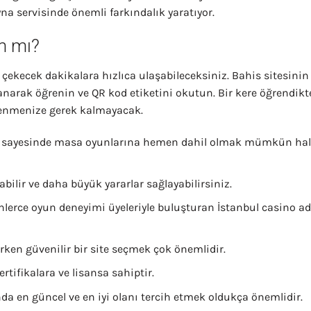
yna servisinde önemli farkındalık yaratıyor.
ım mı?
i çekecek dakikalara hızlıca ulaşabileceksiniz. Bahis sitesinin
lanarak öğrenin ve QR kod etiketini okutun. Bir kere öğrendik
ğrenmenize gerek kalmayacak.
r sayesinde masa oyunlarına hemen dahil olmak mümkün hal
abilir ve daha büyük yararlar sağlayabilirsiniz.
nlerce oyun deneyimi üyeleriyle buluşturan İstanbul casino a
rken güvenilir bir site seçmek çok önemlidir.
ertifikalara ve lisansa sahiptir.
nda en güncel ve en iyi olanı tercih etmek oldukça önemlidir.