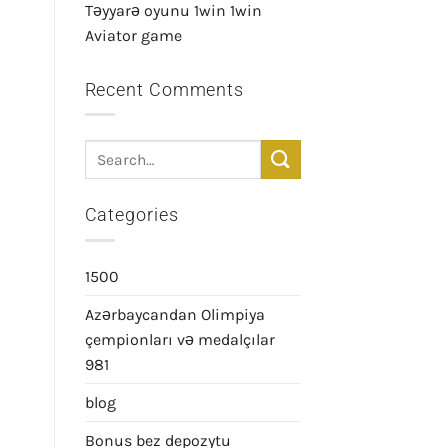
Təyyarə oyunu 1win 1win
Aviator game
Recent Comments
Categories
1500
Azərbaycandan Olimpiya
çempionları və medalçılar
981
blog
Bonus bez depozytu