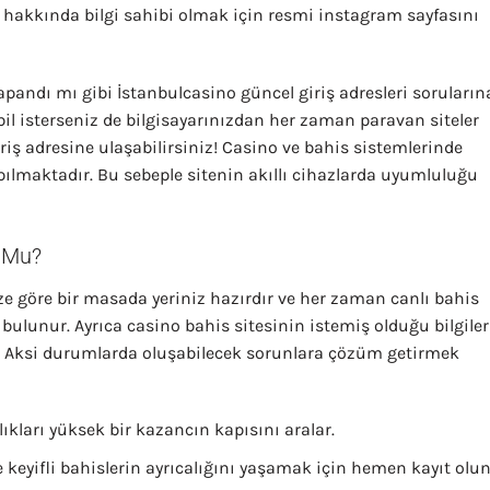
eri hakkında bilgi sahibi olmak için resmi instagram sayfasını
pandı mı gibi İstanbulcasino güncel giriş adresleri soruların
il isterseniz de bilgisayarınızdan her zaman paravan siteler
iş adresine ulaşabilirsiniz! Casino ve bahis sistemlerinde
pılmaktadır. Bu sebeple sitenin akıllı cihazlarda uyumluluğu
r Mu?
ze göre bir masada yeriniz hazırdır ve her zaman canlı bahis
ulunur. Ayrıca casino bahis sitesinin istemiş olduğu bilgiler
. Aksi durumlarda oluşabilecek sorunlara çözüm getirmek
ıkları yüksek bir kazancın kapısını aralar.
keyifli bahislerin ayrıcalığını yaşamak için hemen kayıt olun