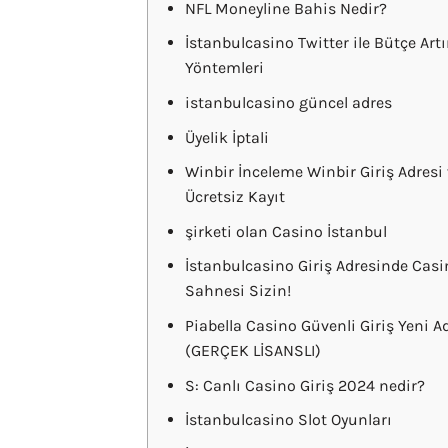
NFL Moneyline Bahis Nedir?
İstanbulcasino Twitter ile Bütçe Art
Yöntemleri
istanbulcasino güncel adres
Üyelik İptali
Winbir İnceleme Winbir Giriş Adresi
Ücretsiz Kayıt
şirketi olan Casino İstanbul
İstanbulcasino Giriş Adresinde Casi
Sahnesi Sizin!
Piabella Casino Güvenli Giriş Yeni A
(GERÇEK LİSANSLI)
S: Canlı Casino Giriş 2024 nedir?
İstanbulcasino Slot Oyunları