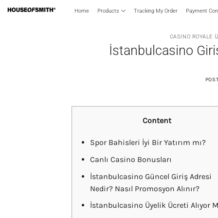
Skip
Home
Products
Tracking My Order
Payment Conf
to
content
CASINO ROYALE İ
İstanbulcasino Gir
POS
Content
Spor Bahisleri İyi Bir Yatırım mı?
Canlı Casino Bonusları
İstanbulcasino Güncel Giriş Adresi
Nedir? Nasıl Promosyon Alınır?
İstanbulcasino Üyelik Ücreti Alıyor 