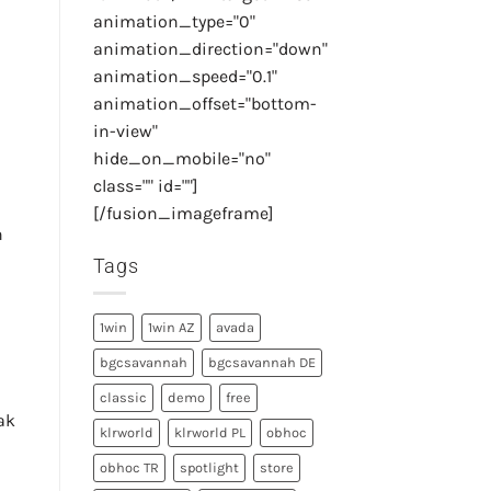
animation_type="0"
animation_direction="down"
animation_speed="0.1"
animation_offset="bottom-
in-view"
hide_on_mobile="no"
class="" id=""]
[/fusion_imageframe]
n
Tags
1win
1win AZ
avada
bgcsavannah
bgcsavannah DE
ı
classic
demo
free
ak
klrworld
klrworld PL
obhoc
obhoc TR
spotlight
store