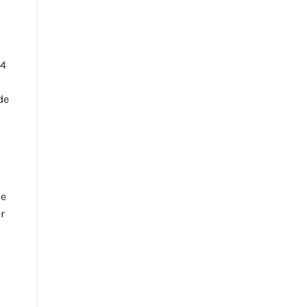
24
de
ne
r