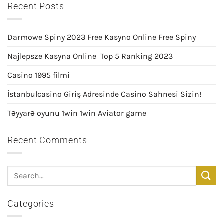
Recent Posts
Darmowe Spiny 2023 Free Kasyno Online Free Spiny
Najlepsze Kasyna Online ️ Top 5 Ranking 2023
Casino 1995 filmi
İstanbulcasino Giriş Adresinde Casino Sahnesi Sizin!
Təyyarə oyunu 1win 1win Aviator game
Recent Comments
Categories