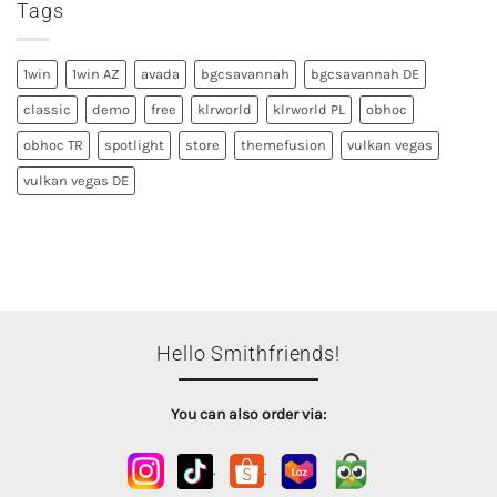
Tags
1win
1win AZ
avada
bgcsavannah
bgcsavannah DE
classic
demo
free
klrworld
klrworld PL
obhoc
obhoc TR
spotlight
store
themefusion
vulkan vegas
vulkan vegas DE
Hello Smithfriends!
You can also order via:
.
.