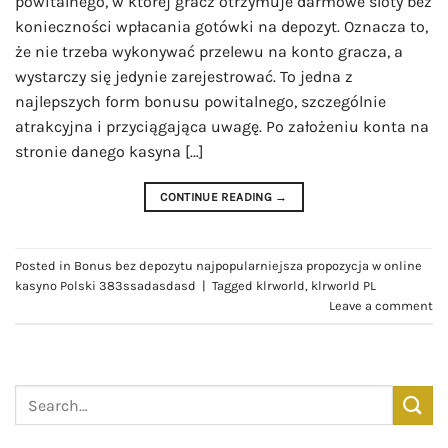
powitalnego, w której gracz otrzymuje darmowe sloty bez
konieczności wpłacania gotówki na depozyt. Oznacza to,
że nie trzeba wykonywać przelewu na konto gracza, a
wystarczy się jedynie zarejestrować. To jedna z
najlepszych form bonusu powitalnego, szczególnie
atrakcyjna i przyciągająca uwagę. Po założeniu konta na
stronie danego kasyna […]
CONTINUE READING
→
Posted in
Bonus bez depozytu najpopularniejsza propozycja w online
kasyno Polski 383ssadasdasd
|
Tagged
klrworld
,
klrworld PL
Leave a comment