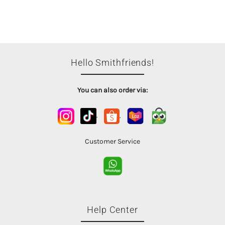
Hello Smithfriends!
You can also order via:
.
.
Customer Service
Help Center