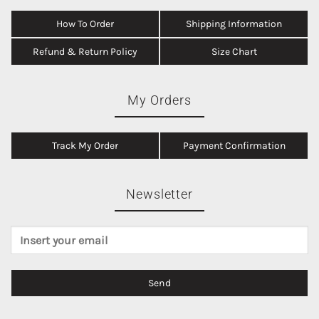
How To Order
Shipping Information
Refund & Return Policy
Size Chart
My Orders
Track My Order
Payment Confirmation
Newsletter