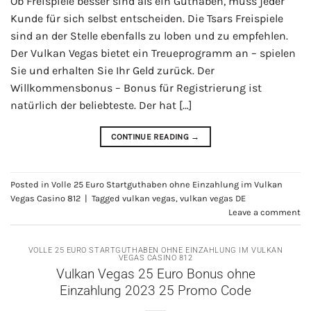
Ob Freispiele besser sind als ein Guthaben, muss jeder
Kunde für sich selbst entscheiden. Die Tsars Freispiele
sind an der Stelle ebenfalls zu loben und zu empfehlen.
Der Vulkan Vegas bietet ein Treueprogramm an – spielen
Sie und erhalten Sie Ihr Geld zurück. Der
Willkommensbonus – Bonus für Registrierung ist
natürlich der beliebteste. Der hat […]
CONTINUE READING
→
Posted in
Volle 25 Euro Startguthaben ohne Einzahlung im Vulkan
Vegas Casino 812
|
Tagged
vulkan vegas
,
vulkan vegas DE
Leave a comment
VOLLE 25 EURO STARTGUTHABEN OHNE EINZAHLUNG IM VULKAN
VEGAS CASINO 812
Vulkan Vegas 25 Euro Bonus ohne
Einzahlung 2023 25 Promo Code