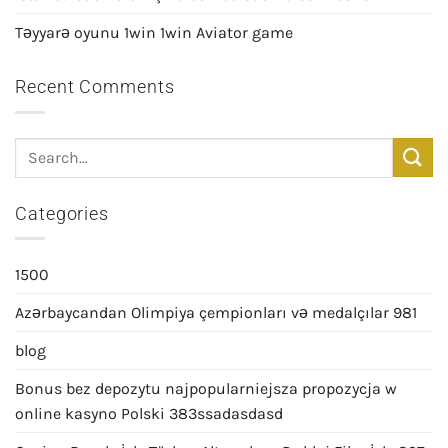
Təyyarə oyunu 1win 1win Aviator game
Recent Comments
Categories
1500
Azərbaycandan Olimpiya çempionları və medalçılar 981
blog
Bonus bez depozytu najpopularniejsza propozycja w
online kasyno Polski 383ssadasdasd