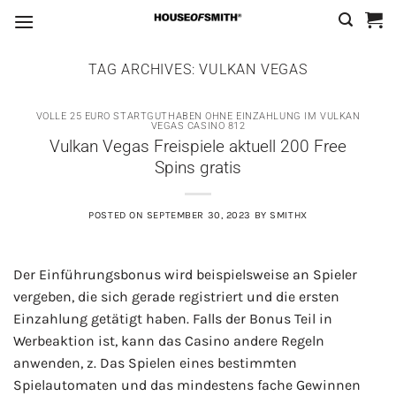
Skip
to
content
TAG ARCHIVES:
VULKAN VEGAS
VOLLE 25 EURO STARTGUTHABEN OHNE EINZAHLUNG IM VULKAN
VEGAS CASINO 812
Vulkan Vegas Freispiele aktuell 200 Free
Spins gratis
POSTED ON
SEPTEMBER 30, 2023
BY
SMITHX
Der Einführungsbonus wird beispielsweise an Spieler
vergeben, die sich gerade registriert und die ersten
Einzahlung getätigt haben. Falls der Bonus Teil in
Werbeaktion ist, kann das Casino andere Regeln
anwenden, z. Das Spielen eines bestimmten
Spielautomaten und das mindestens fache Gewinnen