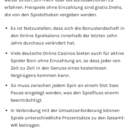
erfahren. Freispiele ohne Einzahlung sind gratis Drehs,
die von den Spielotheken vergeben werden.
Es ist festzustellen, dass sich die Bonuslandschaft in
den Online Spielsalons innerhalb der letzten zehn
Jahre durchaus verändert hat.
Viele deutsche Online Casinos bieten auch für aktive
Spieler Boni ohne Einzahlung an, so dass jeder von
Zeit zu Zeit in den Genuss eines kostenlosen
Vergnügens kommen kann.
So muss zwischen jedem Spin an einem Slot 5sec
Pause eingelegt werden, was den Spielfluss enorm
beeinträchtigt.
In Verbindung mit der Umsatzanforderung können
Spiele unterschiedliche Prozentsätze zu den Gesamt-
WR beitragen.