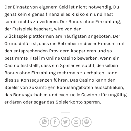
Der Einsatz von eigenem Geld ist nicht notwendig, Du
gehst kein eigenes finanzielles Risiko ein und hast
somit nichts zu verlieren. Der Bonus ohne Einzahlung,
der Freispiele beschert, wird von den
Glücksspielplattformen am häufigsten angeboten. Der
Grund dafür ist, dass die Betreiber in dieser Hinsicht mit
den entsprechenden Providern kooperieren und so
bestimmte Titel im Online Casino bewerben. Wenn ein
Casino feststellt, dass ein Spieler versucht, denselben
Bonus ohne Einzahlung mehrmals zu erhalten, kann
dies zu Konsequenzen führen. Das Casino kann den
Spieler von zukünftigen Bonusangeboten ausschließen,
das Bonusguthaben und eventuelle Gewinne für ungültig
erklären oder sogar das Spielerkonto sperren.