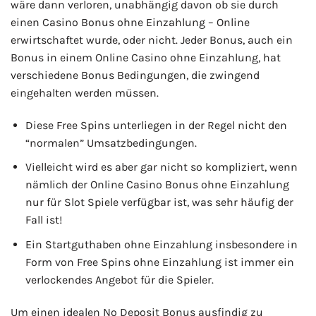
wäre dann verloren, unabhängig davon ob sie durch
einen Casino Bonus ohne Einzahlung – Online
erwirtschaftet wurde, oder nicht. Jeder Bonus, auch ein
Bonus in einem Online Casino ohne Einzahlung, hat
verschiedene Bonus Bedingungen, die zwingend
eingehalten werden müssen.
Diese Free Spins unterliegen in der Regel nicht den
“normalen” Umsatzbedingungen.
Vielleicht wird es aber gar nicht so kompliziert, wenn
nämlich der Online Casino Bonus ohne Einzahlung
nur für Slot Spiele verfügbar ist, was sehr häufig der
Fall ist!
Ein Startguthaben ohne Einzahlung insbesondere in
Form von Free Spins ohne Einzahlung ist immer ein
verlockendes Angebot für die Spieler.
Um einen idealen No Deposit Bonus ausfindig zu