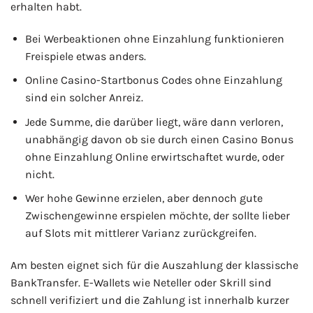
erhalten habt.
Bei Werbeaktionen ohne Einzahlung funktionieren
Freispiele etwas anders.
Online Casino-Startbonus Codes ohne Einzahlung
sind ein solcher Anreiz.
Jede Summe, die darüber liegt, wäre dann verloren,
unabhängig davon ob sie durch einen Casino Bonus
ohne Einzahlung Online erwirtschaftet wurde, oder
nicht.
Wer hohe Gewinne erzielen, aber dennoch gute
Zwischengewinne erspielen möchte, der sollte lieber
auf Slots mit mittlerer Varianz zurückgreifen.
Am besten eignet sich für die Auszahlung der klassische
BankTransfer. E-Wallets wie Neteller oder Skrill sind
schnell verifiziert und die Zahlung ist innerhalb kurzer