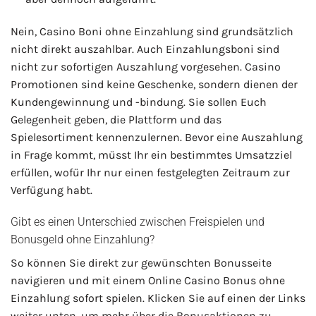
Nein, Casino Boni ohne Einzahlung sind grundsätzlich
nicht direkt auszahlbar. Auch Einzahlungsboni sind
nicht zur sofortigen Auszahlung vorgesehen. Casino
Promotionen sind keine Geschenke, sondern dienen der
Kundengewinnung und -bindung. Sie sollen Euch
Gelegenheit geben, die Plattform und das
Spielesortiment kennenzulernen. Bevor eine Auszahlung
in Frage kommt, müsst Ihr ein bestimmtes Umsatzziel
erfüllen, wofür Ihr nur einen festgelegten Zeitraum zur
Verfügung habt.
Gibt es einen Unterschied zwischen Freispielen und
Bonusgeld ohne Einzahlung?
So können Sie direkt zur gewünschten Bonusseite
navigieren und mit einem Online Casino Bonus ohne
Einzahlung sofort spielen. Klicken Sie auf einen der Links
weiter unten, um mehr über die Bonusaktionen zu