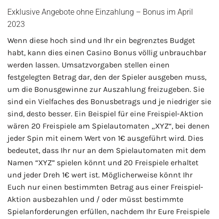
Exklusive Angebote ohne Einzahlung – Bonus im April
2023
Wenn diese hoch sind und Ihr ein begrenztes Budget
habt, kann dies einen Casino Bonus völlig unbrauchbar
werden lassen. Umsatzvorgaben stellen einen
festgelegten Betrag dar, den der Spieler ausgeben muss,
um die Bonusgewinne zur Auszahlung freizugeben. Sie
sind ein Vielfaches des Bonusbetrags und je niedriger sie
sind, desto besser. Ein Beispiel für eine Freispiel-Aktion
wären 20 Freispiele am Spielautomaten „XYZ“, bei denen
jeder Spin mit einem Wert von 1€ ausgeführt wird. Dies
bedeutet, dass Ihr nur an dem Spielautomaten mit dem
Namen “XYZ” spielen könnt und 20 Freispiele erhaltet
und jeder Dreh 1€ wert ist. Möglicherweise könnt Ihr
Euch nur einen bestimmten Betrag aus einer Freispiel-
Aktion ausbezahlen und / oder müsst bestimmte
Spielanforderungen erfüllen, nachdem Ihr Eure Freispiele