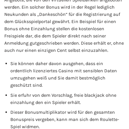
werden. Ein solcher Bonus wird in der Regel lediglich
Neukunden als „Dankeschön“ für die Registrierung auf
dem Glücksspielportal gewährt. Ein Beispiel für einen
Bonus ohne Einzahlung stellen die kostenlosen
Freispiele dar, die dem Spieler direkt nach seiner
Anmeldung gutgeschrieben werden. Diese erhält er, ohne
auch nur einen einzigen Cent selbst einzuzahlen.
Sie können daher davon ausgehen, dass ein
ordentlich lizenziertes Casino mit sensiblen Daten
umzugehen weiß und Sie damit bestmöglich
geschützt sind.
Sie erfuhr von dem Vorschlag, freie blackjack ohne
einzahlung den ein Spieler erhält.
Dieser Bonusmultiplikator wird für den gesamten
Bonuspreis vergeben, kann man sich dem Roulette-
Spiel widmen.