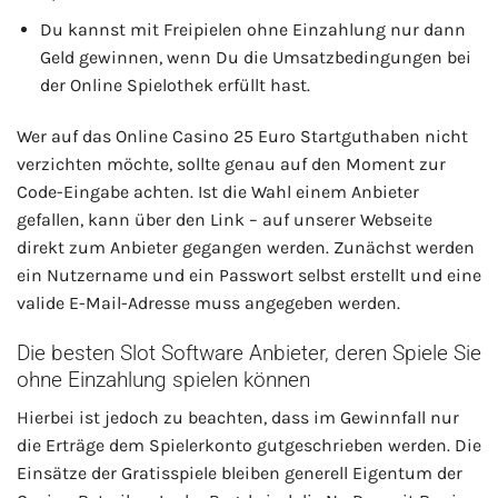
Du kannst mit Freipielen ohne Einzahlung nur dann
Geld gewinnen, wenn Du die Umsatzbedingungen bei
der Online Spielothek erfüllt hast.
Wer auf das Online Casino 25 Euro Startguthaben nicht
verzichten möchte, sollte genau auf den Moment zur
Code-Eingabe achten. Ist die Wahl einem Anbieter
gefallen, kann über den Link – auf unserer Webseite
direkt zum Anbieter gegangen werden. Zunächst werden
ein Nutzername und ein Passwort selbst erstellt und eine
valide E-Mail-Adresse muss angegeben werden.
Die besten Slot Software Anbieter, deren Spiele Sie
ohne Einzahlung spielen können
Hierbei ist jedoch zu beachten, dass im Gewinnfall nur
die Erträge dem Spielerkonto gutgeschrieben werden. Die
Einsätze der Gratisspiele bleiben generell Eigentum der